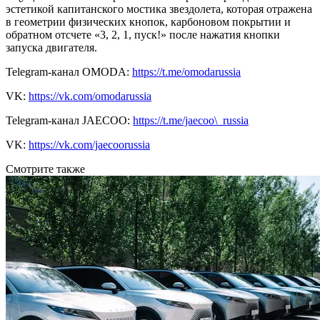
эстетикой капитанского мостика звездолета, которая отражена
в геометрии физических кнопок, карбоновом покрытии и
обратном отсчете «3, 2, 1, пуск!» после нажатия кнопки
запуска двигателя.
Telegram-канал OMODA:
https://t.me/omodarussia
VK:
https://vk.com/omodarussia
Telegram-канал JAECOO:
https://t.me/jaecoo\_russia
VK:
https://vk.com/jaecoorussia
Смотрите также