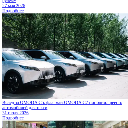
рулем»
27 мая 2026
Подробнее
Вслед за OMODA C5: флагман OMODA C7 пополнил реестр
автомобилей для такси
31 июля 2026
Подробнее