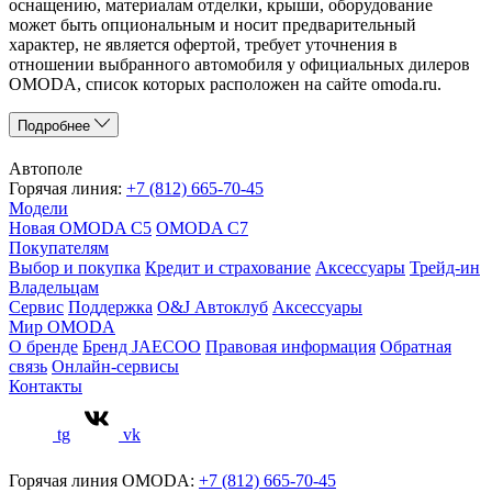
оснащению, материалам отделки, крыши, оборудование
может быть опциональным и носит предварительный
характер, не является офертой, требует уточнения в
отношении выбранного автомобиля у официальных дилеров
OMODA, список которых расположен на сайте omoda.ru.
Подробнее
Автополе
Горячая линия:
+7 (812) 665-70-45
Модели
Новая OMODA C5
OMODA C7
Покупателям
Выбор и покупка
Кредит и страхование
Аксессуары
Трейд-ин
Владельцам
Сервис
Поддержка
O&J Автоклуб
Аксессуары
Мир OMODA
О бренде
Бренд JAECOO
Правовая информация
Обратная
связь
Онлайн-сервисы
Контакты
tg
vk
Горячая линия OMODA:
+7 (812) 665-70-45