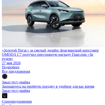
«Золотой Пегас» за смелый дизайн: флагманский кроссовер
OMODA C7 получил престижную награду Гран-при «За
рулем»
27 мая 2026
Подробнее
Все предложения
Заказ тест-драйва
Запишитесь на пробную поездку в удобное для вас время
Заказ тест-драйва
Спецпредложения