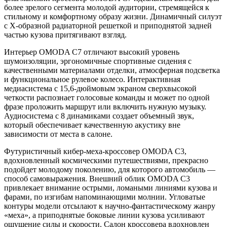
более зрелого сегмента молодой аудитории, стремящейся к
стильному и комфортному образу жизни. Динамичный силуэт
с Х-образной радиаторной решеткой и приподнятой задней
частью кузова притягивают взгляд.
Интерьер OMODA C7 отличают высокий уровень
шумоизоляции, эргономичные спортивные сидения с
качественными материалами отделки, атмосферная подсветка
и функциональное рулевое колесо. Интерактивная
медиасистема с 15,6-дюймовым экраном сверхвысокой
четкости распознает голосовые команды и может по одной
фразе проложить маршрут или включить нужную музыку.
Аудиосистема с 8 динамиками создает объемный звук,
который обеспечивает качественную акустику вне
зависимости от места в салоне.
Футуристичный кибер-меха-кроссовер OMODA C3,
вдохновленный космическими путешествиями, прекрасно
подойдет молодому поколению, для которого автомобиль —
способ самовыражения. Внешний облик OMODA C3
привлекает внимание острыми, ломаными линиями кузова и
фарами, по изгибам напоминающими молнии. Угловатые
контуры модели отсылают к научно-фантастическому жанру
«меха», а приподнятые боковые линии кузова усиливают
ощущение силы и скорости. Салон кроссовера вдохновлен