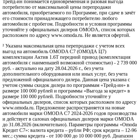
Трейд-ин понимается единовременная и разовая выгода
потребителю от максимальной цены перепродажи
автомобиля, приобретаемого по Программе, при сдаче в зачёт
его стоимости принадлежащего потребителю любого
автомобиля с пробегом. Подробности и условия программы
уточняйте у официальных дилеров OMODA, список которых
расположен по адресу www.omoda.ru. Не является офертой.
² Указана максимальная цена перепродажи с учетом всех
выгод на автомобиль OMODA C7 (ОМОДА Ц7)
комплектации Актив 1.6T передний привод (комплектация
автомобиля с наименьшей возможной стоимостью) - 2 739 000
руб. - актуально на дату 28.04.2026 г., без учета
дополнительного оборудования или иных услуг, без учета
предложений официального дилера. Данная цена указана с
учетом суммы скидок дилера по программам «Трейд-ин» в
размере 100 000 рублей и программы «Выгода за кредит» в
размере 100 000 рублей. Подробности уточняйте у
официальных дилеров, список которых расположен по адресу
www.omoda.ru. Предложение распространяется на новые
автомобили марки OMODA C7 2024-2026 годов производства
и действует в салонах официальных дилеров марки OMODA
до 31.08.2026 (включительно). Параметры программы «Omoda
Кредит C7»: валюта кредита – рубли РФ; срок кредита – 12-96
мес.; сумма кредита - от 100 000 до 10 000 000 руб. Диапазон