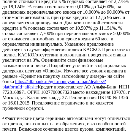
полной стоимости кредита в % годовых составляет от 2,778%
до 18,124%. % ставка составляет от 0,010% до 14,600%, на
диапазонах первоначального взноса от 10,000% до 90,000% от
стоимости автомобиля, при сроке кредита от 12 до 96 мес. и
определяется индивидуально. Диапазон полной стоимости
кредита в % годовых составляет от 10,507% до 11,151%. %
ставка составляет 7,700% при первоначальном взносе 50,000%
от стоимости автомобиля, при сроке кредита 60 мес. и
определяется индивидуально. Указанное предложение
действует в случае оформления полиса КАСКО. При отказе от
полиса КАСКО/отсутствии пролонгации процентная ставка
увеличится на 3%. Оценивайте свои финансовые
возможности и риски. Подробнее уточняйте в официальных
дилерских центрах «Omoda». Изучите все условия кредита в
разделе «Кредит на покупку автомобиля у дилера» на сайте
банка
https://alfabank.ru/get-money/auto-loan/dealers/?
platformId=alfasite
Кредит предоставляет АО Альфа-Банк. ИНН
7728168971 ОГРН 1027700067328 место нахождение 107078, г.
Москва, ул. Каланчевская, д. 27. Ген.лицензия ЦБ РФ № 1326
от 16.01.2015. Предложение ограничено и не является
публичной офертой.
³ Фактические цвета серийных автомобилей могут отличаться
от цветов, показанных на изображениях, из-за особенностей
печати. Возможное сочетание цветов кузова, комплектаций,