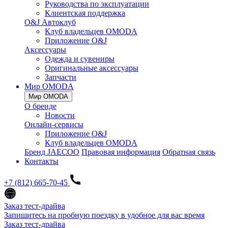
Руководства по эксплуатации
Клиентская поддержка
O&J Автоклуб
Клуб владельцев OMODA
Приложение O&J
Аксессуары
Одежда и сувениры
Оригинальные аксессуары
Запчасти
Мир OMODA
Мир OMODA
О бренде
Новости
Онлайн-сервисы
Приложение O&J
Клуб владельцев OMODA
Бренд JAECOO
Правовая информация
Обратная связь
Контакты
+7 (812) 665-70-45
Заказ тест-драйва
Запишитесь на пробную поездку в удобное для вас время
Заказ тест-драйва