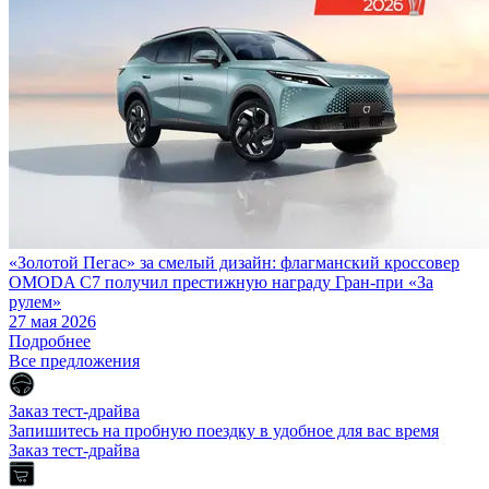
«Золотой Пегас» за смелый дизайн: флагманский кроссовер
OMODA C7 получил престижную награду Гран-при «За
рулем»
27 мая 2026
Подробнее
Все предложения
Заказ тест-драйва
Запишитесь на пробную поездку в удобное для вас время
Заказ тест-драйва