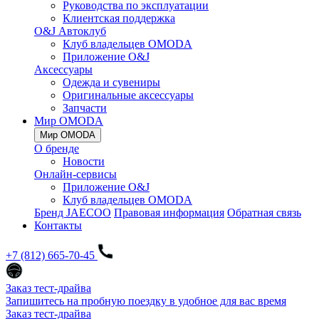
Руководства по эксплуатации
Клиентская поддержка
O&J Автоклуб
Клуб владельцев OMODA
Приложение O&J
Аксессуары
Одежда и сувениры
Оригинальные аксессуары
Запчасти
Мир OMODA
Мир OMODA
О бренде
Новости
Онлайн-сервисы
Приложение O&J
Клуб владельцев OMODA
Бренд JAECOO
Правовая информация
Обратная связь
Контакты
+7 (812) 665-70-45
Заказ тест-драйва
Запишитесь на пробную поездку в удобное для вас время
Заказ тест-драйва