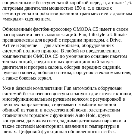
сопряженным с бесступенчатой коробкой передач, а также 1,6-
литровым двигателем мощностью 150 л. с. в связке с
семиступенчатой роботизированной трансмиссией с двойным
«мокрым» сцеплением.
Обновленный фастбэк-кроссовер OMODA C5 имеет в своем
распоряжении шесть комплектаций. Fun, Lifestyle и Ultimate
предназначены для версий с передним приводом, а Drive,
Active и Supreme — для автомобилей, оборудованных
системой полного привода. В любой из представленных
комплектаций OMODA C5 по умолчанию оснащен пакетом
теплых опций, среди которых дистанционный запуск
двигателя и прогрева салона, обогрев передних сидений,
рулевого колеса, лобового стекла, форсунок стеклоомывателя,
а также боковых зеркал.
Уже в базовой комплектации Fun автомобиль оборудован
системой бесключевого доступа и запуска двигателя с кнопки,
многофункциональным рулевым колесом с регулировкой в
четырех направлениях, сиденьями с комбинированной
обивкой из ткани и искусственной кожи, электрическим
стояночным тормозом с функцией Auto Hold, круиз-
контролем, датчиком света, задними датчиками парковки, а
также системой мониторинга давления и температуры в
шинах. Цифровой функционал обновленного фастбэк-