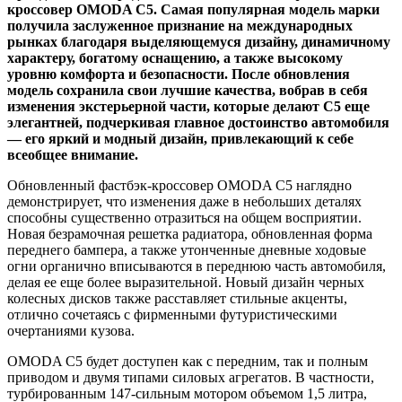
кроссовер OMODA C5. Самая популярная модель марки
получила заслуженное признание на международных
рынках благодаря выделяющемуся дизайну, динамичному
характеру, богатому оснащению, а также высокому
уровню комфорта и безопасности. После обновления
модель сохранила свои лучшие качества, вобрав в себя
изменения экстерьерной части, которые делают C5 еще
элегантней, подчеркивая главное достоинство автомобиля
— его яркий и модный дизайн, привлекающий к себе
всеобщее внимание.
Обновленный фастбэк-кроссовер OMODA C5 наглядно
демонстрирует, что изменения даже в небольших деталях
способны существенно отразиться на общем восприятии.
Новая безрамочная решетка радиатора, обновленная форма
переднего бампера, а также утонченные дневные ходовые
огни органично вписываются в переднюю часть автомобиля,
делая ее еще более выразительной. Новый дизайн черных
колесных дисков также расставляет стильные акценты,
отлично сочетаясь с фирменными футуристическими
очертаниями кузова.
OMODA C5 будет доступен как с передним, так и полным
приводом и двумя типами силовых агрегатов. В частности,
турбированным 147-сильным мотором объемом 1,5 литра,