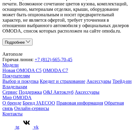
печати. Возможное сочетание цветов кузова, комплектаций,
оснащению, материалам отделки, крыши, оборудование
может быть опциональным и носит предварительный
характер, не является офертой, требует уточнения в
отношении выбранного автомобиля у официальных дилеров
OMODA, список которых расположен на сайте omoda.ru.
Подробнее
Автополе
Горячая линия:
+7 (812) 665-70-45
Модели
Новая OMODA C5
OMODA C7
Покупателям
Выбор и покупка
Кредит и страхование
Аксессуары
Трейд-ин
Владельцам
Сервис
Поддержка
O&J Автоклуб
Аксессуары
Мир OMODA
О бренде
Бренд JAECOO
Правовая информация
Обратная
связь
Онлайн-сервисы
Контакты
tg
vk