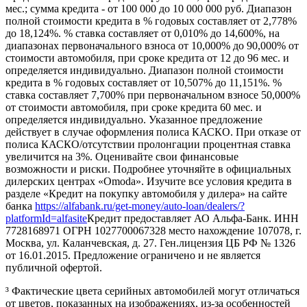
мес.; сумма кредита - от 100 000 до 10 000 000 руб. Диапазон
полной стоимости кредита в % годовых составляет от 2,778%
до 18,124%. % ставка составляет от 0,010% до 14,600%, на
диапазонах первоначального взноса от 10,000% до 90,000% от
стоимости автомобиля, при сроке кредита от 12 до 96 мес. и
определяется индивидуально. Диапазон полной стоимости
кредита в % годовых составляет от 10,507% до 11,151%. %
ставка составляет 7,700% при первоначальном взносе 50,000%
от стоимости автомобиля, при сроке кредита 60 мес. и
определяется индивидуально. Указанное предложение
действует в случае оформления полиса КАСКО. При отказе от
полиса КАСКО/отсутствии пролонгации процентная ставка
увеличится на 3%. Оценивайте свои финансовые
возможности и риски. Подробнее уточняйте в официальных
дилерских центрах «Omoda». Изучите все условия кредита в
разделе «Кредит на покупку автомобиля у дилера» на сайте
банка
https://alfabank.ru/get-money/auto-loan/dealers/?
platformId=alfasite
Кредит предоставляет АО Альфа-Банк. ИНН
7728168971 ОГРН 1027700067328 место нахождение 107078, г.
Москва, ул. Каланчевская, д. 27. Ген.лицензия ЦБ РФ № 1326
от 16.01.2015. Предложение ограничено и не является
публичной офертой.
³ Фактические цвета серийных автомобилей могут отличаться
от цветов, показанных на изображениях, из-за особенностей