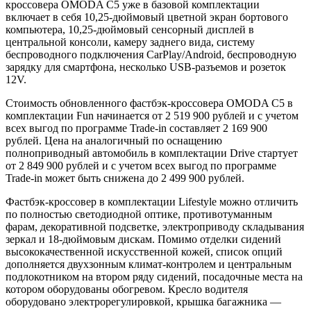
кроссовера OMODA C5 уже в базовой комплектации
включает в себя 10,25-дюймовый цветной экран бортового
компьютера, 10,25-дюймовый сенсорный дисплей в
центральной консоли, камеру заднего вида, систему
беспроводного подключения CarPlay/Android, беспроводную
зарядку для смартфона, несколько USB-разъемов и розеток
12V.
Стоимость обновленного фастбэк-кроссовера OMODA C5 в
комплектации Fun начинается от 2 519 900 рублей и с учетом
всех выгод по программе Trade-in составляет 2 169 900
рублей. Цена на аналогичный по оснащению
полноприводный автомобиль в комплектации Drive стартует
от 2 849 900 рублей и с учетом всех выгод по программе
Trade-in может быть снижена до 2 499 900 рублей.
Фастбэк-кроссовер в комплектации Lifestyle можно отличить
по полностью светодиодной оптике, противотуманным
фарам, декоративной подсветке, электроприводу складывания
зеркал и 18-дюймовым дискам. Помимо отделки сидений
высококачественной искусственной кожей, список опций
дополняется двухзонным климат-контролем и центральным
подлокотником на втором ряду сидений, посадочные места на
котором оборудованы обогревом. Кресло водителя
оборудовано электрорегулировкой, крышка багажника —