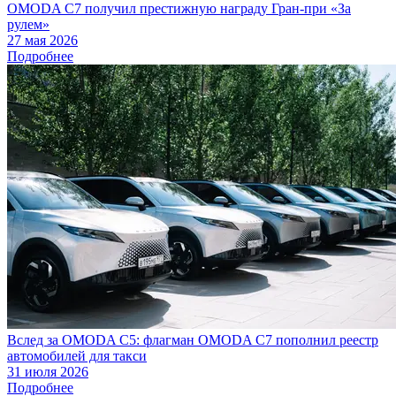
OMODA C7 получил престижную награду Гран-при «За
рулем»
27 мая 2026
Подробнее
Вслед за OMODA C5: флагман OMODA C7 пополнил реестр
автомобилей для такси
31 июля 2026
Подробнее