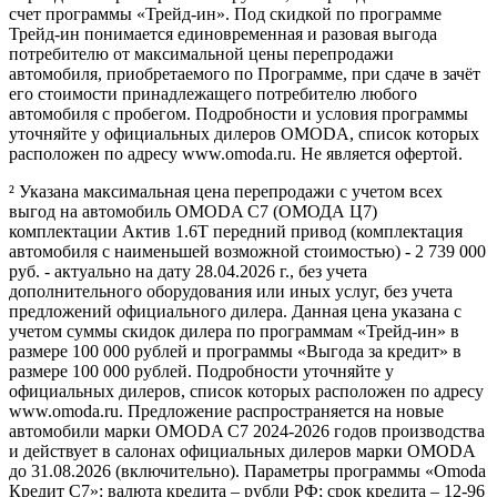
счет программы «Трейд-ин». Под скидкой по программе
Трейд-ин понимается единовременная и разовая выгода
потребителю от максимальной цены перепродажи
автомобиля, приобретаемого по Программе, при сдаче в зачёт
его стоимости принадлежащего потребителю любого
автомобиля с пробегом. Подробности и условия программы
уточняйте у официальных дилеров OMODA, список которых
расположен по адресу www.omoda.ru. Не является офертой.
² Указана максимальная цена перепродажи с учетом всех
выгод на автомобиль OMODA C7 (ОМОДА Ц7)
комплектации Актив 1.6T передний привод (комплектация
автомобиля с наименьшей возможной стоимостью) - 2 739 000
руб. - актуально на дату 28.04.2026 г., без учета
дополнительного оборудования или иных услуг, без учета
предложений официального дилера. Данная цена указана с
учетом суммы скидок дилера по программам «Трейд-ин» в
размере 100 000 рублей и программы «Выгода за кредит» в
размере 100 000 рублей. Подробности уточняйте у
официальных дилеров, список которых расположен по адресу
www.omoda.ru. Предложение распространяется на новые
автомобили марки OMODA C7 2024-2026 годов производства
и действует в салонах официальных дилеров марки OMODA
до 31.08.2026 (включительно). Параметры программы «Omoda
Кредит C7»: валюта кредита – рубли РФ; срок кредита – 12-96