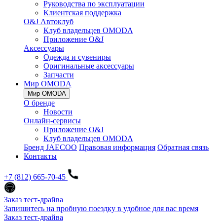
Руководства по эксплуатации
Клиентская поддержка
O&J Автоклуб
Клуб владельцев OMODA
Приложение O&J
Аксессуары
Одежда и сувениры
Оригинальные аксессуары
Запчасти
Мир OMODA
Мир OMODA
О бренде
Новости
Онлайн-сервисы
Приложение O&J
Клуб владельцев OMODA
Бренд JAECOO
Правовая информация
Обратная связь
Контакты
+7 (812) 665-70-45
Заказ тест-драйва
Запишитесь на пробную поездку в удобное для вас время
Заказ тест-драйва