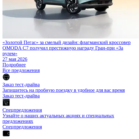
«Золотой Пегас» за смелый дизайн: флагманский кроссовер
OMODA C7 получил престижную награду Гран-при «За
рулем»
27 мая 2026
Подробнее
Все предложения
Заказ тест-драйва
Запишитесь на пробную поездку в удобное для вас время
Заказ тест-драйва
Спецпредложения
Узнайте о наших актуальных акциях и специальных
предложениях
Спецпредложения