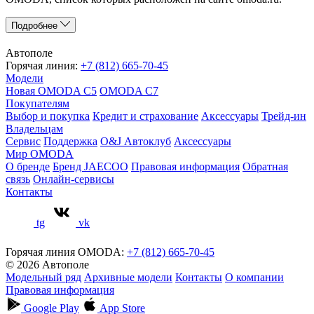
Подробнее
Автополе
Горячая линия:
+7 (812) 665-70-45
Модели
Новая OMODA C5
OMODA C7
Покупателям
Выбор и покупка
Кредит и страхование
Аксессуары
Трейд-ин
Владельцам
Сервис
Поддержка
O&J Автоклуб
Аксессуары
Мир OMODA
О бренде
Бренд JAECOO
Правовая информация
Обратная
связь
Онлайн-сервисы
Контакты
tg
vk
Горячая линия OMODA:
+7 (812) 665-70-45
© 2026 Автополе
Модельный ряд
Архивные модели
Контакты
О компании
Правовая информация
Google Play
App Store