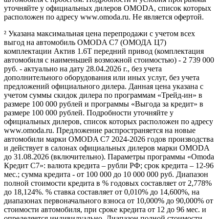
уточняйте у официальных дилеров OMODA, список которых
расположен по адресу www.omoda.ru. Не является офертой.
² Указана максимальная цена перепродажи с учетом всех
выгод на автомобиль OMODA C7 (ОМОДА Ц7)
комплектации Актив 1.6T передний привод (комплектация
автомобиля с наименьшей возможной стоимостью) - 2 739 000
руб. - актуально на дату 28.04.2026 г., без учета
дополнительного оборудования или иных услуг, без учета
предложений официального дилера. Данная цена указана с
учетом суммы скидок дилера по программам «Трейд-ин» в
размере 100 000 рублей и программы «Выгода за кредит» в
размере 100 000 рублей. Подробности уточняйте у
официальных дилеров, список которых расположен по адресу
www.omoda.ru. Предложение распространяется на новые
автомобили марки OMODA C7 2024-2026 годов производства
и действует в салонах официальных дилеров марки OMODA
до 31.08.2026 (включительно). Параметры программы «Omoda
Кредит C7»: валюта кредита – рубли РФ; срок кредита – 12-96
мес.; сумма кредита - от 100 000 до 10 000 000 руб. Диапазон
полной стоимости кредита в % годовых составляет от 2,778%
до 18,124%. % ставка составляет от 0,010% до 14,600%, на
диапазонах первоначального взноса от 10,000% до 90,000% от
стоимости автомобиля, при сроке кредита от 12 до 96 мес. и
определяется индивидуально. Диапазон полной стоимости