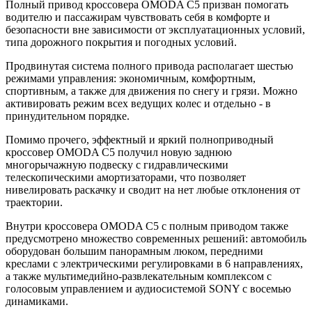
Полный привод кроссовера OMODA C5 призван помогать
водителю и пассажирам чувствовать себя в комфорте и
безопасности вне зависимости от эксплуатационных условий,
типа дорожного покрытия и погодных условий.
Продвинутая система полного привода располагает шестью
режимами управления: экономичным, комфортным,
спортивным, а также для движения по снегу и грязи. Можно
активировать режим всех ведущих колес и отдельно - в
принудительном порядке.
Помимо прочего, эффектный и яркий полноприводный
кроссовер OMODA C5 получил новую заднюю
многорычажную подвеску с гидравлическими
телескопическими амортизаторами, что позволяет
нивелировать раскачку и сводит на нет любые отклонения от
траектории.
Внутри кроссовера OMODA C5 с полным приводом также
предусмотрено множество современных решений: автомобиль
оборудован большим панорамным люком, передними
креслами с электрическими регулировками в 6 направлениях,
а также мультимедийно-развлекательным комплексом с
голосовым управлением и аудиосистемой SONY с восемью
динамиками.