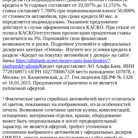
кредита в % годовых составляет от 10,507% до 11,151%. %
ставка составляет 7,700% при первоначальном взносе 50,000%
от стоимости автомобиля, при сроке кредита 60 мес. и
определяется индивидуально. Указанное предложение
действует в случае оформления полиса КАСКО. При отказе от
полиса КАСКО/отсутствии пролонгации процентная ставка
увеличится на 3%. Оценивайте свои финансовые
возможности и риски. Подробнее уточняйте в официальных
дилерских центрах «Omoda». Изучите все условия кредита в
разделе «Кредит на покупку автомобиля у дилера» на сайте
банка
https://alfabank.ru/get-money/auto-loan/dealers/?
platformId=alfasite
Кредит предоставляет АО Альфа-Банк. ИНН
7728168971 ОГРН 1027700067328 место нахождение 107078, г.
Москва, ул. Каланчевская, д. 27. Ген.лицензия ЦБ РФ № 1326
от 16.01.2015. Предложение ограничено и не является
публичной офертой.
³ Фактические цвета серийных автомобилей могут отличаться
от цветов, показанных на изображениях, из-за особенностей
печати. Возможное сочетание цветов кузова, комплектаций,
оснащению, материалам отделки, крыши, оборудование
может быть опциональным и носит предварительный
характер, не является офертой, требует уточнения в
отношении выбранного автомобиля у официальных дилеров
OMODA, список которых расположен на сайте omoda.ru.