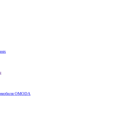
иях
ы
втомобиля OMODA