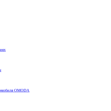
иях
ы
втомобиля OMODA