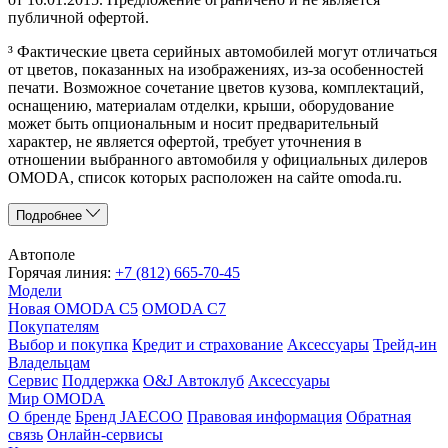
публичной офертой.
³ Фактические цвета серийных автомобилей могут отличаться
от цветов, показанных на изображениях, из-за особенностей
печати. Возможное сочетание цветов кузова, комплектаций,
оснащению, материалам отделки, крыши, оборудование
может быть опциональным и носит предварительный
характер, не является офертой, требует уточнения в
отношении выбранного автомобиля у официальных дилеров
OMODA, список которых расположен на сайте omoda.ru.
Подробнее
Автополе
Горячая линия:
+7 (812) 665-70-45
Модели
Новая OMODA C5
OMODA C7
Покупателям
Выбор и покупка
Кредит и страхование
Аксессуары
Трейд-ин
Владельцам
Сервис
Поддержка
O&J Автоклуб
Аксессуары
Мир OMODA
О бренде
Бренд JAECOO
Правовая информация
Обратная
связь
Онлайн-сервисы