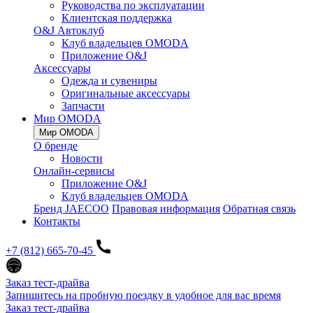
Руководства по эксплуатации
Клиентская поддержка
O&J Автоклуб
Клуб владельцев OMODA
Приложение O&J
Аксессуары
Одежда и сувениры
Оригинальные аксессуары
Запчасти
Мир OMODA
Мир OMODA
О бренде
Новости
Онлайн-сервисы
Приложение O&J
Клуб владельцев OMODA
Бренд JAECOO
Правовая информация
Обратная связь
Контакты
+7 (812) 665-70-45
Заказ тест-драйва
Запишитесь на пробную поездку в удобное для вас время
Заказ тест-драйва