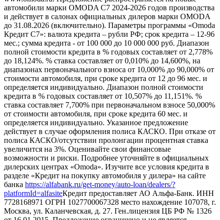
автомобили марки OMODA C7 2024-2026 годов производства
и действует в салонах официальных дилеров марки OMODA
до 31.08.2026 (включительно). Параметры программы «Omoda
Кредит C7»: валюта кредита – рубли РФ; срок кредита – 12-96
мес.; сумма кредита - от 100 000 до 10 000 000 руб. Диапазон
полной стоимости кредита в % годовых составляет от 2,778%
до 18,124%. % ставка составляет от 0,010% до 14,600%, на
диапазонах первоначального взноса от 10,000% до 90,000% от
стоимости автомобиля, при сроке кредита от 12 до 96 мес. и
определяется индивидуально. Диапазон полной стоимости
кредита в % годовых составляет от 10,507% до 11,151%. %
ставка составляет 7,700% при первоначальном взносе 50,000%
от стоимости автомобиля, при сроке кредита 60 мес. и
определяется индивидуально. Указанное предложение
действует в случае оформления полиса КАСКО. При отказе от
полиса КАСКО/отсутствии пролонгации процентная ставка
увеличится на 3%. Оценивайте свои финансовые
возможности и риски. Подробнее уточняйте в официальных
дилерских центрах «Omoda». Изучите все условия кредита в
разделе «Кредит на покупку автомобиля у дилера» на сайте
банка
https://alfabank.ru/get-money/auto-loan/dealers/?
platformId=alfasite
Кредит предоставляет АО Альфа-Банк. ИНН
7728168971 ОГРН 1027700067328 место нахождение 107078, г.
Москва, ул. Каланчевская, д. 27. Ген.лицензия ЦБ РФ № 1326
от 16.01.2015. Предложение ограничено и не является