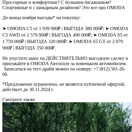
Просторные и комфортные? С большим багажником?
Спортивные и с шикарным дизайном? Это все про OMODA
До конца ноября выгоды* на покупку:
➤ OMODA C5 от 1 939 900₽ | ВЫГОДА 380 000₽; ➤ OMODA
C5 AWD от 2 579 900₽ | ВЫГОДА 490 000₽; ➤ OMODA S5 от
1 759 000₽ | ВЫГОДА 320 000₽; ➤ OMODA S5 GT от 2 079
900₽ | ВЫГОДА 350 000₽.
Не упустите шанс на ДЕЙСТВИТЕЛЬНО выгодную сделку и
приезжайте в OMODA Автополе за новеньким автомобилем.
Записаться на тест-драйв можно по номеру: +7 (812) 561-26-
06.
*Предложение ограничено, не является публичной офертой,
действует до 30.11.2024 г.
Смотрите также