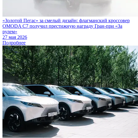
«Золотой Пегас» за смелый дизайн: флагманский кроссовер
OMODA C7 получил престижную награду Гран-при «За
рулем»
27 мая 2026
Подробнее