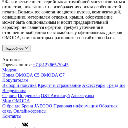
³ Фактические цвета серийных автомобилей могут отличаться
от цветов, показанных на изображениях, из-за особенностей
печати. Возможное сочетание цветов кузова, комплектаций,
оснащению, материалам отделки, крыши, оборудование
может быть опциональным и носит предварительный
характер, не является офертой, требует уточнения в
отношении выбранного автомобиля у официальных дилеров
OMODA, список которых расположен на сайте omoda.ru.
Подробнее
Автополе
Горячая линия:
+7 (812) 665-70-45
Модели
Новая OMODA C5
OMODA C7
Покупателям
Выбор и покупка
Кредит и страхование
Аксессуары
Трейд-ин
Владельцам
Сервис
Поддержка
O&J Автоклуб
Аксессуары
Мир OMODA
О бренде
Бренд JAECOO
Правовая информация
Обратная
связь
Онлайн-сервисы
Контакты