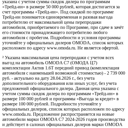
указана с учетом суммы скидок дилера по программам
«Трейд-ин» в размере 50 000 рублей, которая достигается за
счет программы «Трейд-ин». Под скидкой по программе
Трейд-ин понимается единовременная и разовая выгода
потребителю от максимальной цены перепродажи
автомобиля, приобретаемого по Программе, при сдаче в зачёт
его стоимости принадлежащего потребителю любого
автомобиля с пробегом. Подробности и условия программы
уточняйте у официальных дилеров OMODA, список которых
расположен по адресу www.omoda.ru. Не является офертой.
² Указана максимальная цена перепродажи с учетом всех
выгод на автомобиль OMODA C7 (ОМОДА Ц7)
комплектации Актив 1.6T передний привод (комплектация
автомобиля с наименьшей возможной стоимостью) - 2 739 000
руб. - актуально на дату 28.04.2026 г., без учета
дополнительного оборудования или иных услуг, без учета
предложений официального дилера. Данная цена указана с
учетом суммы скидок дилера по программам «Трейд-ин» в
размере 100 000 рублей и программы «Выгода за кредит» в
размере 100 000 рублей. Подробности уточняйте у
официальных дилеров, список которых расположен по адресу
www.omoda.ru. Предложение распространяется на новые
автомобили марки OMODA C7 2024-2026 годов производства
и действует в салонах официальных дилеров марки OMODA