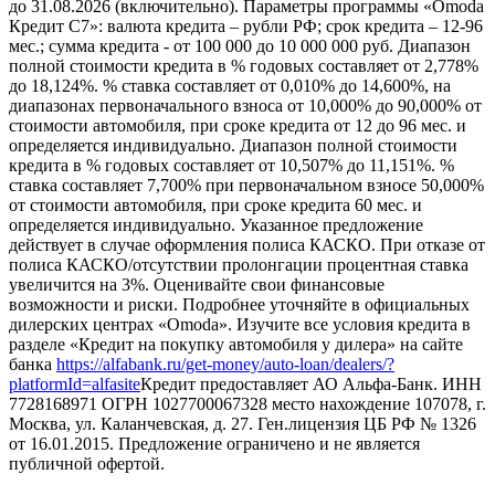
до 31.08.2026 (включительно). Параметры программы «Omoda
Кредит C7»: валюта кредита – рубли РФ; срок кредита – 12-96
мес.; сумма кредита - от 100 000 до 10 000 000 руб. Диапазон
полной стоимости кредита в % годовых составляет от 2,778%
до 18,124%. % ставка составляет от 0,010% до 14,600%, на
диапазонах первоначального взноса от 10,000% до 90,000% от
стоимости автомобиля, при сроке кредита от 12 до 96 мес. и
определяется индивидуально. Диапазон полной стоимости
кредита в % годовых составляет от 10,507% до 11,151%. %
ставка составляет 7,700% при первоначальном взносе 50,000%
от стоимости автомобиля, при сроке кредита 60 мес. и
определяется индивидуально. Указанное предложение
действует в случае оформления полиса КАСКО. При отказе от
полиса КАСКО/отсутствии пролонгации процентная ставка
увеличится на 3%. Оценивайте свои финансовые
возможности и риски. Подробнее уточняйте в официальных
дилерских центрах «Omoda». Изучите все условия кредита в
разделе «Кредит на покупку автомобиля у дилера» на сайте
банка
https://alfabank.ru/get-money/auto-loan/dealers/?
platformId=alfasite
Кредит предоставляет АО Альфа-Банк. ИНН
7728168971 ОГРН 1027700067328 место нахождение 107078, г.
Москва, ул. Каланчевская, д. 27. Ген.лицензия ЦБ РФ № 1326
от 16.01.2015. Предложение ограничено и не является
публичной офертой.