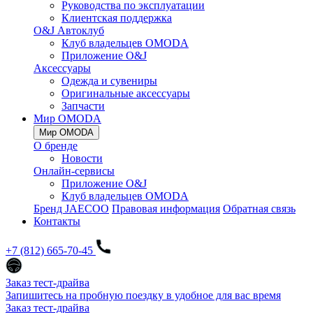
Руководства по эксплуатации
Клиентская поддержка
O&J Автоклуб
Клуб владельцев OMODA
Приложение O&J
Аксессуары
Одежда и сувениры
Оригинальные аксессуары
Запчасти
Мир OMODA
Мир OMODA
О бренде
Новости
Онлайн-сервисы
Приложение O&J
Клуб владельцев OMODA
Бренд JAECOO
Правовая информация
Обратная связь
Контакты
+7 (812) 665-70-45
Заказ тест-драйва
Запишитесь на пробную поездку в удобное для вас время
Заказ тест-драйва