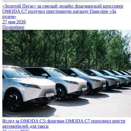
«Золотой Пегас» за смелый дизайн: флагманский кроссовер
OMODA C7 получил престижную награду Гран-при «За
рулем»
27 мая 2026
Подробнее
Вслед за OMODA C5: флагман OMODA C7 пополнил реестр
автомобилей для такси