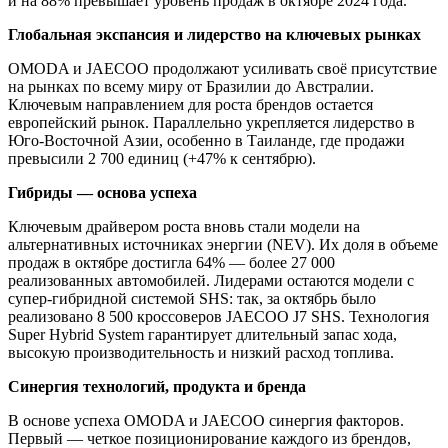
и на 88% превышает уровень продаж в октябре 2024 года.
Глобальная экспансия и лидерство на ключевых рынках
OMODA и JAECOO продолжают усиливать своё присутствие
на рынках по всему миру от Бразилии до Австралии.
Ключевым направлением для роста брендов остается
европейский рынок. Параллельно укрепляется лидерство в
Юго-Восточной Азии, особенно в Таиланде, где продажи
превысили 2 700 единиц (+47% к сентябрю).
Гибриды — основа успеха
Ключевым драйвером роста вновь стали модели на
альтернативных источниках энергии (NEV). Их доля в объеме
продаж в октябре достигла 64% — более 27 000
реализованных автомобилей. Лидерами остаются модели с
супер-гибридной системой SHS: так, за октябрь было
реализовано 8 500 кроссоверов JAECOO J7 SHS. Технология
Super Hybrid System гарантирует длительный запас хода,
высокую производительность и низкий расход топлива.
Синергия технологий, продукта и бренда
В основе успеха OMODA и JAECOO синергия факторов.
Первый — четкое позиционирование каждого из брендов,