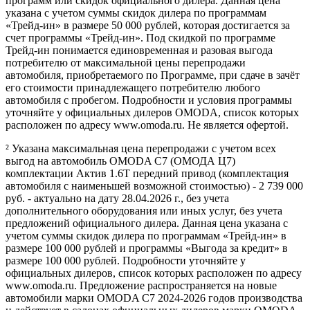
программ или скидок официального дилера. Данная цена
указана с учетом суммы скидок дилера по программам
«Трейд-ин» в размере 50 000 рублей, которая достигается за
счет программы «Трейд-ин». Под скидкой по программе
Трейд-ин понимается единовременная и разовая выгода
потребителю от максимальной цены перепродажи
автомобиля, приобретаемого по Программе, при сдаче в зачёт
его стоимости принадлежащего потребителю любого
автомобиля с пробегом. Подробности и условия программы
уточняйте у официальных дилеров OMODA, список которых
расположен по адресу www.omoda.ru. Не является офертой.
² Указана максимальная цена перепродажи с учетом всех
выгод на автомобиль OMODA C7 (ОМОДА Ц7)
комплектации Актив 1.6T передний привод (комплектация
автомобиля с наименьшей возможной стоимостью) - 2 739 000
руб. - актуально на дату 28.04.2026 г., без учета
дополнительного оборудования или иных услуг, без учета
предложений официального дилера. Данная цена указана с
учетом суммы скидок дилера по программам «Трейд-ин» в
размере 100 000 рублей и программы «Выгода за кредит» в
размере 100 000 рублей. Подробности уточняйте у
официальных дилеров, список которых расположен по адресу
www.omoda.ru. Предложение распространяется на новые
автомобили марки OMODA C7 2024-2026 годов производства