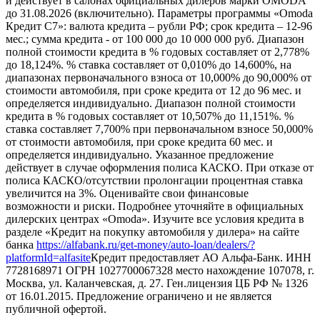
и действует в салонах официальных дилеров марки OMODA
до 31.08.2026 (включительно). Параметры программы «Omoda
Кредит C7»: валюта кредита – рубли РФ; срок кредита – 12-96
мес.; сумма кредита - от 100 000 до 10 000 000 руб. Диапазон
полной стоимости кредита в % годовых составляет от 2,778%
до 18,124%. % ставка составляет от 0,010% до 14,600%, на
диапазонах первоначального взноса от 10,000% до 90,000% от
стоимости автомобиля, при сроке кредита от 12 до 96 мес. и
определяется индивидуально. Диапазон полной стоимости
кредита в % годовых составляет от 10,507% до 11,151%. %
ставка составляет 7,700% при первоначальном взносе 50,000%
от стоимости автомобиля, при сроке кредита 60 мес. и
определяется индивидуально. Указанное предложение
действует в случае оформления полиса КАСКО. При отказе от
полиса КАСКО/отсутствии пролонгации процентная ставка
увеличится на 3%. Оценивайте свои финансовые
возможности и риски. Подробнее уточняйте в официальных
дилерских центрах «Omoda». Изучите все условия кредита в
разделе «Кредит на покупку автомобиля у дилера» на сайте
банка
https://alfabank.ru/get-money/auto-loan/dealers/?
platformId=alfasite
Кредит предоставляет АО Альфа-Банк. ИНН
7728168971 ОГРН 1027700067328 место нахождение 107078, г.
Москва, ул. Каланчевская, д. 27. Ген.лицензия ЦБ РФ № 1326
от 16.01.2015. Предложение ограничено и не является
публичной офертой.