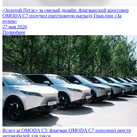
«Золотой Пегас» за смелый дизайн: флагманский кроссовер
OMODA C7 получил престижную награду Гран-при «За
рулем»
27 мая 2026
Подробнее
Вслед за OMODA C5: флагман OMODA C7 пополнил реестр
автомобилей для такси