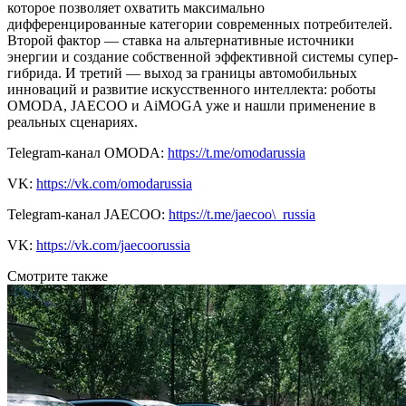
которое позволяет охватить максимально
дифференцированные категории современных потребителей.
Второй фактор — ставка на альтернативные источники
энергии и создание собственной эффективной системы супер-
гибрида. И третий — выход за границы автомобильных
инноваций и развитие искусственного интеллекта: роботы
OMODA, JAECOO и AiMOGA уже и нашли применение в
реальных сценариях.
Telegram-канал OMODA:
https://t.me/omodarussia
VK:
https://vk.com/omodarussia
Telegram-канал JAECOO:
https://t.me/jaecoo\_russia
VK:
https://vk.com/jaecoorussia
Смотрите также