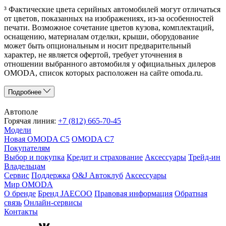
³ Фактические цвета серийных автомобилей могут отличаться
от цветов, показанных на изображениях, из-за особенностей
печати. Возможное сочетание цветов кузова, комплектаций,
оснащению, материалам отделки, крыши, оборудование
может быть опциональным и носит предварительный
характер, не является офертой, требует уточнения в
отношении выбранного автомобиля у официальных дилеров
OMODA, список которых расположен на сайте omoda.ru.
Подробнее
Автополе
Горячая линия:
+7 (812) 665-70-45
Модели
Новая OMODA C5
OMODA C7
Покупателям
Выбор и покупка
Кредит и страхование
Аксессуары
Трейд-ин
Владельцам
Сервис
Поддержка
O&J Автоклуб
Аксессуары
Мир OMODA
О бренде
Бренд JAECOO
Правовая информация
Обратная
связь
Онлайн-сервисы
Контакты