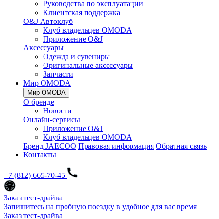
Руководства по эксплуатации
Клиентская поддержка
O&J Автоклуб
Клуб владельцев OMODA
Приложение O&J
Аксессуары
Одежда и сувениры
Оригинальные аксессуары
Запчасти
Мир OMODA
Мир OMODA
О бренде
Новости
Онлайн-сервисы
Приложение O&J
Клуб владельцев OMODA
Бренд JAECOO
Правовая информация
Обратная связь
Контакты
+7 (812) 665-70-45
Заказ тест-драйва
Запишитесь на пробную поездку в удобное для вас время
Заказ тест-драйва